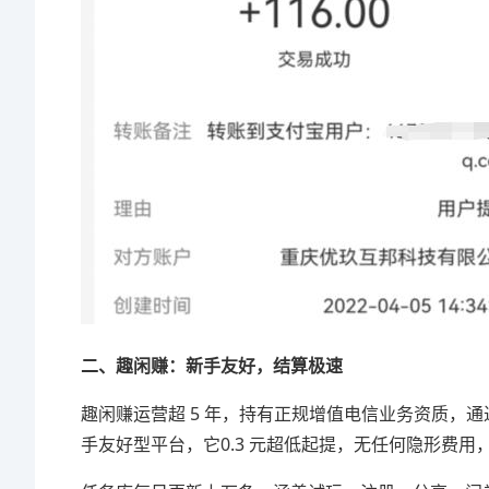
二、趣闲赚：新手友好，结算极速
趣闲赚运营超 5 年，持有正规增值电信业务资质，通过
手友好型平台，它0.3 元超低起提，无任何隐形费用，