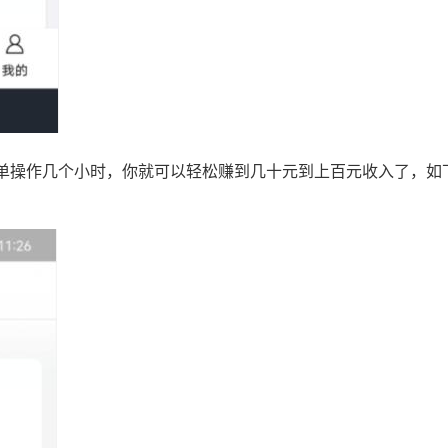
单操作几个小时，你就可以轻松赚到几十元到上百元收入了，如