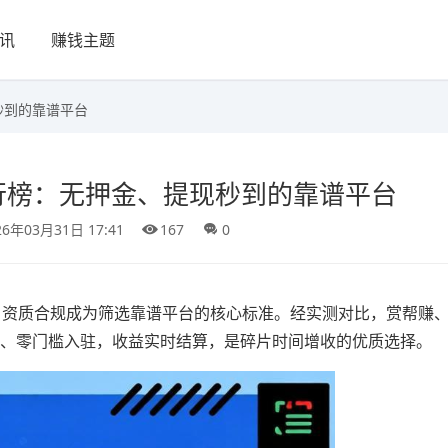
讯
赚钱主题
秒到的靠谱平台
排行榜：无押金、提现秒到的靠谱平台
26年03月31日 17:41
167
0
到、资质合规成为筛选靠谱平台的核心标准。经实测对比，赏帮赚
垫付、零门槛入驻，收益实时结算，是碎片时间增收的优质选择。