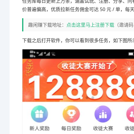
任务库每日更新上万条，涵盖试玩、注册、分享、问
价普遍偏高，优质拉新任务佣金可达 50 元 / 单，每天
趣闲赚下载地址：
点击这里马上注册下载
（邀请码
下载之后打开软件，你可以看到很多任务，如下图所