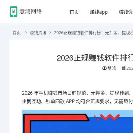
首页
赚钱app
赚钱资
首页
赚钱资讯
2026正规赚钱软件排行榜：无押金、提现
2026正规赚钱软件
慧鸿
20
2026 年手机赚钱市场日趋规范，无押金、提现秒
企鹅互助、秒单四款 APP 均符合正规要求，无需