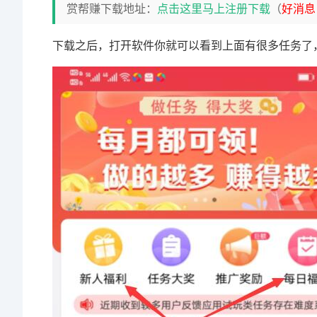
赏帮赚下载地址：
点击这里马上注册下载
（
好消息
下载之后，打开软件你就可以看到上面有很多任务了