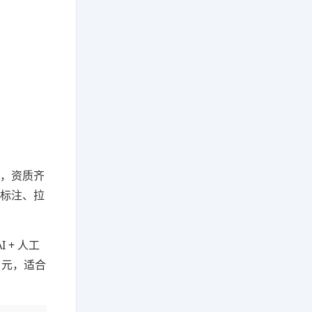
元，资质齐
据标注、拉
 + 人工
 元，适合