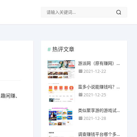
热评文章
游派网（原有赚网），主要以试玩游戏赚钱为主
2021-12-22
蛮多小说能赚钱吗？送的100元能提现靠谱吗？
2021-12-25
、趣闲赚、
类似聚享游的游戏试玩app（平台）推荐
2021-12-28
调查赚钱平台哪个多？哪个调查网站正规靠谱？