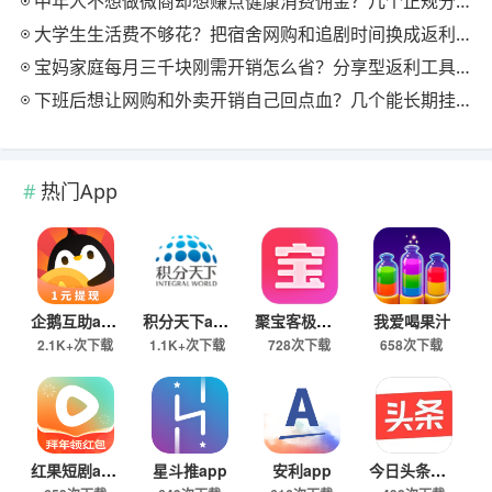
中年人不想做微商却想赚点健康消费佣金？几个正规分享式返利平台排位
大学生生活费不够花？把宿舍网购和追剧时间换成返利零钱的方法
宝妈家庭每月三千块刚需开销怎么省？分享型返利工具这样搭最舒服
下班后想让网购和外卖开销自己回点血？几个能长期挂机的返利入口实测
热门App
企鹅互助app
积分天下app
聚宝客极速版
我爱喝果汁
2.1K+次下载
1.1K+次下载
728次下载
658次下载
红果短剧app
星斗推app
安利app
今日头条极速版下载