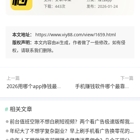
下载：
443次
发布：
2026-01-24
本文地址：
https://www.viy88.com/view/1659.html
版权声明：
本文内容由ai生成，作者做了一些修改，如有侵
权，请联系我们删除。
上一篇
下一篇
2026用哪个app挣钱最快？新手日赚50+的靠谱选择
手机赚钱软件哪个最靠谱？零门槛日结的4个APP实测
相关文章
前台值班空隙不想白刷短视频？两个看广告极速版帮我月回血三百块
年纪大了不想学复杂副业？早上刷手机看广告换零花的两个极速版用法