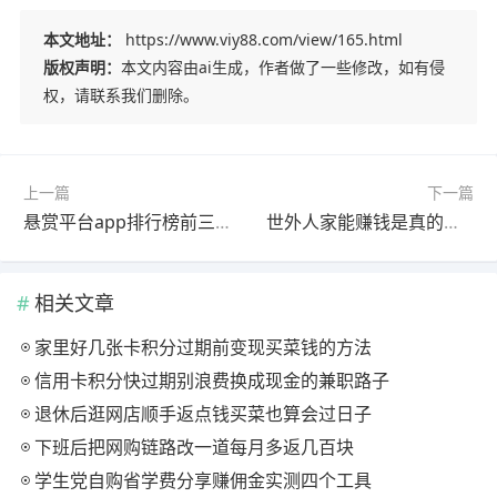
本文地址：
https://www.viy88.com/view/165.html
版权声明：
本文内容由ai生成，作者做了一些修改，如有侵
权，请联系我们删除。
上一篇
下一篇
悬赏平台app排行榜前三名是哪几款？马上为你揭秘
世外人家能赚钱是真的吗？到了30元真的能提现吗？
相关文章
家里好几张卡积分过期前变现买菜钱的方法
信用卡积分快过期别浪费换成现金的兼职路子
退休后逛网店顺手返点钱买菜也算会过日子
下班后把网购链路改一道每月多返几百块
学生党自购省学费分享赚佣金实测四个工具