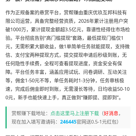
作为正规备案的悬赏平台，赏帮赚由重庆优玖互邦科技有
限公司运营，具备完整经营资质，2026年累计注册用户突
破1000万，累计提现金额超3.5亿元，靠谱性经得住市场检
验。平台彻底告别“高门槛提现”套路，最低提现门槛仅1
元，无需积累大额收益，做1单简单任务就能提现，支持微
信、支付宝两种提现方式，提交提现申请后秒级到账，无
任何隐性手续费，全程可查看提现进度，资金安全有保
障。平台任务丰富，涵盖应用试玩、问卷调研、互动关注
等，佣金1-50元不等，单任务耗时1-3分钟，任务审核极
速，完成后佣金即时到账，无需漫长等待，日均收益50-10
0元，新手也能快速上手，真正做到“赚即提、提即到”。
赏帮赚下载地址：
点击这里马上注册下载
（
好消息
，
现在加入填写邀请码：
246445
官网送0.5-1元红包）