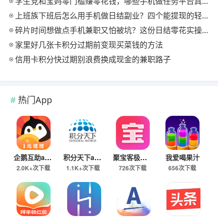
学生党和宝妈零门槛赚零花钱，哪些手机做任务平台真正给到账
上班族下班后怎么用手机做日结副业？四个能提现的轻任务入口实测
碎片时间想做点手机兼职又怕被坑？这份日结零花实操思路值得收藏
家里好几张卡积分过期前变现买菜钱的方法
信用卡积分快过期别浪费换成现金的兼职路子
热门App
企鹅互助app
积分天下app
聚宝客极速版
我爱喝果汁
2.0K+次下载
1.1K+次下载
726次下载
656次下载