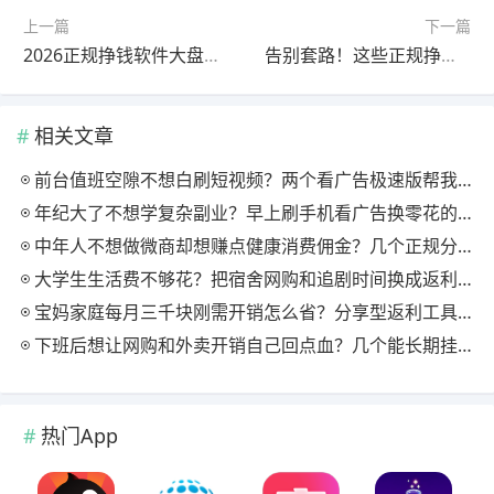
上一篇
下一篇
2026正规挣钱软件大盘点：新手也能轻松日赚百元
告别套路！这些正规挣钱软件提现快、门槛低
相关文章
前台值班空隙不想白刷短视频？两个看广告极速版帮我月回血三百块
年纪大了不想学复杂副业？早上刷手机看广告换零花的两个极速版用法
中年人不想做微商却想赚点健康消费佣金？几个正规分享式返利平台排位
大学生生活费不够花？把宿舍网购和追剧时间换成返利零钱的方法
宝妈家庭每月三千块刚需开销怎么省？分享型返利工具这样搭最舒服
下班后想让网购和外卖开销自己回点血？几个能长期挂机的返利入口实测
热门App