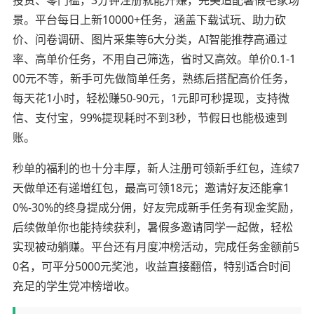
投资、零门槛，3分钟注册就能开赚，完美适配暑假宅家场
景。平台每日上新10000+任务，涵盖下载试玩、助力砍
价、问卷调研、图片采集等6大分类，AI智能推荐高通过
率、高单价任务，不用自己筛选，省时又高效。单价0.1-1
00元不等，新手可先做简单任务，熟练后搭配高价任务，
每天花1小时，轻松赚50-90元，1元即可秒提现，支持微
信、支付宝，99%提现耗时不到3秒，节假日也能极速到
账。
秒单的福利的也十分丰厚，新人注册可领新手红包，连续7
天做单还有递增红包，最高可领18元；邀请好友还能拿1
0%-30%的终身提成分佣，好友完成新手任务有现金奖励，
后续做单你也能持续获利，暑假多邀请同学一起做，轻松
实现被动躺赚。平台还有月度冲榜活动，完成任务金额前5
0名，可平分5000元奖池，收益直接翻倍，特别适合时间
充足的学生党冲榜增收。