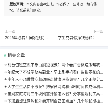
版权声明：
本文内容由ai生成，作者做了一些修改，如有侵
权，请联系我们删除。
上一篇
下一篇
2026年必看！国家扶持的正规赚钱平台，普通人也能逆袭
学生党暑假挣钱秘籍：这些软件轻松日赚几十元
相关文章
前台值班空隙不想白刷短视频？两个看广告极速版帮我月回血三百块
年纪大了不想学复杂副业？早上刷手机看广告换零花的两个极速版用法
中年人不想做微商却想赚点健康消费佣金？几个正规分享式返利平台排位
大学生生活费不够花？把宿舍网购和追剧时间换成返利零钱的方法
宝妈家庭每月三千块刚需开销怎么省？分享型返利工具这样搭最舒服
下班后想让网购和外卖开销自己回点血？几个能长期挂机的返利入口实测