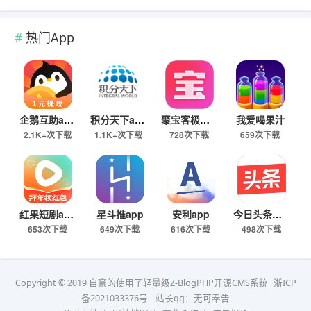
热门App
企鹅互助app
积分天下app
聚宝客极速版
我爱喝果汁
2.1K+次下载
1.1K+次下载
728次下载
659次下载
红果短剧app
星斗推app
安利app
今日头条极速版下载
653次下载
649次下载
616次下载
498次下载
Copyright © 2019 自豪的使用了轻量级Z-BlogPHP开源CMS系统
浙ICP
备2021033376号
站长qq：无可奉告