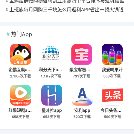
宝妈建群做购物返利副业亲测四个平台排序与避坑提醒
上班族每月网购三千块怎么用返利APP省出一顿火锅钱
热门App
企鹅互助app
积分天下app
聚宝客极速版
我爱喝果汁
2.1K+次下载
1.1K+次下载
731次下载
663次下载
红果短剧app
星斗推app
安利app
今日头条极速版下载
658次下载
653次下载
620次下载
500次下载