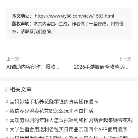
本文地址：
https://www.viy88.com/view/1583.html
版权声明：
本文内容由ai生成，作者做了一些修改，如有侵
权，请联系我们删除。
上一篇
下一篇
AI辅助内容创作：爆款中视频打造，日赚300+的被动收益
2026手游搬砖全攻略:从工具选择到游戏推荐,月入3000+不是梦
相关文章
宝妈带娃手机养花赚零钱的真实操作顺序
微信养异兽卖花兼职怎么玩才不白忙活
喜欢剪短剧的年轻人怎么把返利和推剧结合起来赚零花钱
大学生宿舍用返利省钱买日用品亲测四个APP使用顺序