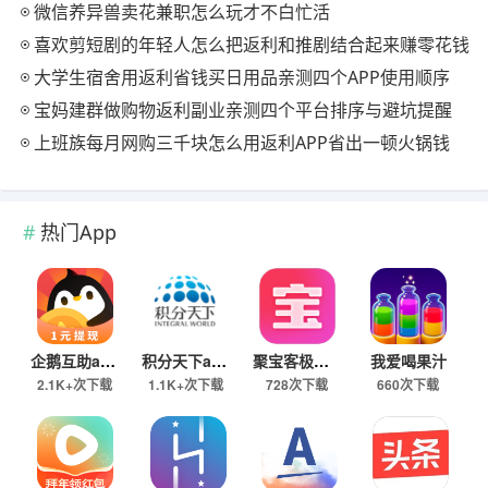
微信养异兽卖花兼职怎么玩才不白忙活
喜欢剪短剧的年轻人怎么把返利和推剧结合起来赚零花钱
大学生宿舍用返利省钱买日用品亲测四个APP使用顺序
宝妈建群做购物返利副业亲测四个平台排序与避坑提醒
上班族每月网购三千块怎么用返利APP省出一顿火锅钱
热门App
企鹅互助app
积分天下app
聚宝客极速版
我爱喝果汁
2.1K+次下载
1.1K+次下载
728次下载
660次下载