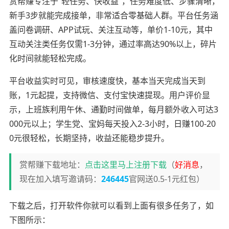
赏帮赚专注于“轻任务、快收益”，任务难度低、步骤清晰，
新手3步就能完成接单，非常适合零基础人群。平台任务涵
盖问卷调研、APP试玩、关注互动等，单价1-10元，其中
互动关注类任务仅需1-3分钟，通过率高达90%以上，碎片
化时间就能轻松完成。
平台收益实时可见，审核速度快，基本当天完成当天到
账，1元起提，支持微信、支付宝快速提现。用户评价显
示，上班族利用午休、通勤时间做单，每月额外收入可达3
000元以上；学生党、宝妈每天投入2-3小时，日赚100-20
0元很轻松，长期坚持，收益还能稳步提升。
赏帮赚下载地址：
点击这里马上注册下载
（
好消息
，
现在加入填写邀请码：
246445
官网送0.5-1元红包）
下载之后，打开软件你就可以看到上面有很多任务了，如
下图所示：