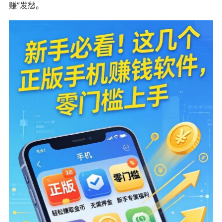
赚”发愁。