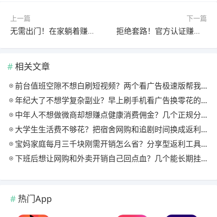
上一篇
下一篇
无需出门！在家躺着赚钱软件，每天轻松赚五六十元
拒绝套路！官方认证赚钱软件，提现秒到账
相关文章
前台值班空隙不想白刷短视频？两个看广告极速版帮我月回血三百块
年纪大了不想学复杂副业？早上刷手机看广告换零花的两个极速版用法
中年人不想做微商却想赚点健康消费佣金？几个正规分享式返利平台排位
大学生生活费不够花？把宿舍网购和追剧时间换成返利零钱的方法
宝妈家庭每月三千块刚需开销怎么省？分享型返利工具这样搭最舒服
下班后想让网购和外卖开销自己回点血？几个能长期挂机的返利入口实测
热门App