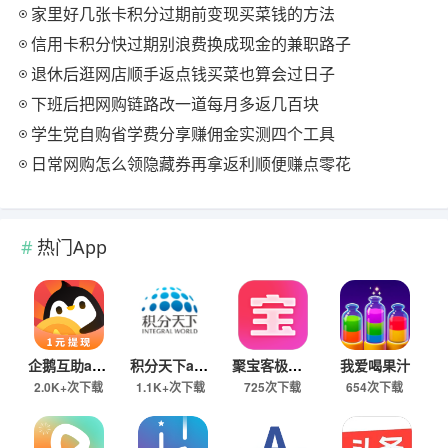
家里好几张卡积分过期前变现买菜钱的方法
信用卡积分快过期别浪费换成现金的兼职路子
退休后逛网店顺手返点钱买菜也算会过日子
下班后把网购链路改一道每月多返几百块
学生党自购省学费分享赚佣金实测四个工具
日常网购怎么领隐藏券再拿返利顺便赚点零花
热门App
企鹅互助app
积分天下app
聚宝客极速版
我爱喝果汁
2.0K+次下载
1.1K+次下载
725次下载
654次下载