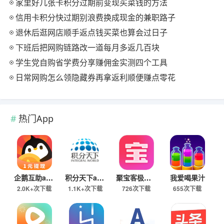
家里好几张卡积分过期前变现买菜钱的方法
信用卡积分快过期别浪费换成现金的兼职路子
退休后逛网店顺手返点钱买菜也算会过日子
下班后把网购链路改一道每月多返几百块
学生党自购省学费分享赚佣金实测四个工具
日常网购怎么领隐藏券再拿返利顺便赚点零花
热门App
企鹅互助app
积分天下app
聚宝客极速版
我爱喝果汁
2.0K+次下载
1.1K+次下载
726次下载
655次下载