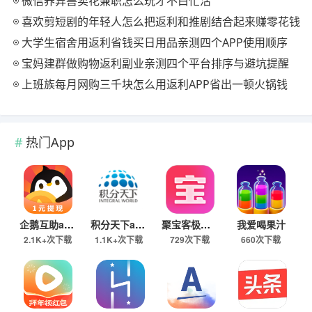
微信养异兽卖花兼职怎么玩才不白忙活
喜欢剪短剧的年轻人怎么把返利和推剧结合起来赚零花钱
大学生宿舍用返利省钱买日用品亲测四个APP使用顺序
宝妈建群做购物返利副业亲测四个平台排序与避坑提醒
上班族每月网购三千块怎么用返利APP省出一顿火锅钱
热门App
企鹅互助app
积分天下app
聚宝客极速版
我爱喝果汁
2.1K+次下载
1.1K+次下载
729次下载
660次下载