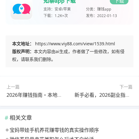
知聊app下载
下载
支持：
安卓/苹果
分类：
赚钱app
下载：
1.2K+次
发布：
2022-01-13
本文地址：
https://www.viy88.com/view/1539.html
版权声明：
本文内容由ai生成，作者做了一些修改，如有侵
权，请联系我们删除。
上一篇
下一篇
2026年赚钱指南・本地生活篇：家门口的稳赚赛道，普通人也能月入过万
新手必看，2026副业指南，从0到1，找到你的赚钱路径，才是最快捷径
相关文章
宝妈带娃手机养花赚零钱的真实操作顺序