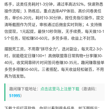
练手，这类任务耗时1-3分钟，通过率高达92%，快速熟悉
操作流程；3. 熟练后，重点选择APP体验、高价问卷类任
务，单价6-20元，耗时10-30分钟，按任务指引操作，提交
清晰截图作为凭证，审核通过后佣金实时到账；4. 支持微
信提现，1元起提，最快10秒到账，无手续费，每天做10-1
5个任务，轻松赚50-60元，多劳多得，收益上不封顶。
摆脱死工资，不用靠“拼尽全力”，选对副业，每天花2-3小
时，就能稳定日赚100+！高佣联盟靠日常购物+分享赚30-
40元，收奖网靠碎片时间答问卷赚30-35元，趣闲赚靠接单
多劳多得赚50-60元，三者搭配，每天收益轻松破百，不用
再为钱发愁。
趣闲赚下载地址：
点击这里马上注册下载
（邀请码：
51995
）
下载之后打开软件，你可以看到很多任务，如下图所示：