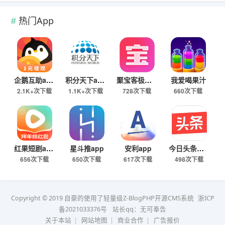
热门App
企鹅互助app
积分天下app
聚宝客极速版
我爱喝果汁
2.1K+次下载
1.1K+次下载
728次下载
660次下载
红果短剧app
星斗推app
安利app
今日头条极速版下载
656次下载
650次下载
617次下载
498次下载
Copyright © 2019 自豪的使用了轻量级Z-BlogPHP开源CMS系统
浙ICP
备2021033376号
站长qq：无可奉告
关于本站
|
网站地图
|
商业合作
|
广告报价