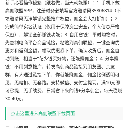
新手必看操作秘籍（跟着做，当天就能赚）：1. 手机下载
高佣联盟APP，注册时务必填写官方邀请码35806814（不
填邀请码无法解锁完整推广权益，佣金会大打折扣）；2.
完成简单实名认证（仅用于保障资金安全，个人信息严格
保密），解锁全部赚钱功能；3. 自用省钱：平时购物时，
先复制电商平台商品链接，粘贴到高佣联盟，一键查询优
惠券和返利金额，领取优惠券下单，确认收货后，佣金自
动到账，相当于“花少钱买好物，还能赚佣金”；4. 分享赚
钱：不用刻意推广，转发高佣商品链接到朋友圈、亲友
群，有人通过链接下单，你就能赚佣金，佣金比例透明可
见，无暗扣、无套路。支持微信、支付宝提现，满10元即
可秒提，无手续费，日常省下来的钱+分享佣金，每天稳赚
30-40元。
点击这里进入高佣联盟下载页面