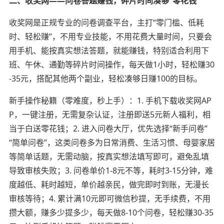
二、收奖网——问卷答题赚钱，碎片时间凑够“零花钱”
收奖网是正规专业的问卷调查平台，主打“零门槛、低耗
时、轻松赚”，不用专业技能，不用花费大量时间，只要会
用手机、能按真实想法答题，就能赚钱，特别适合利用下
班、午休、通勤等碎片时间操作，每天做1小时，轻松赚30
-35元，搭配其他两个副业，轻松凑够日赚100的目标。
新手操作秘籍（零难度，秒上手）：1. 手机下载收奖网AP
P，一键注册，无需复杂认证，注册即送5元新人福利，相
当于白送零花钱；2. 进入问卷大厅，优先选择“新手问卷”
“简单问卷”，这类问卷多为日常消费、生活习惯、母婴家居
等简单话题，无需动脑，按真实想法填写即可，避免乱填
导致审核失败；3. 问卷单价1-8元不等，耗时3-15分钟，难
度越低、耗时越短，单价越亲民，做完即时到账，无漫长
审核等待；4. 累计满10元即可微信秒提，无手续费，不用
攒大额，赚多少提多少，每天做8-10个问卷，轻松赚30-35