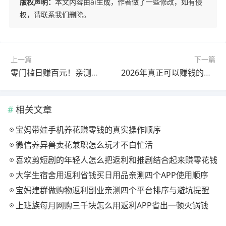
版权声明：
本文内容由ai生成，作者做了一些修改，如有侵
权，请联系我们删除。
上一篇
下一篇
零门槛日赚百元！亲测靠谱的3个手机副业
2026年真正可以赚钱的游戏有哪些？这些游戏都可以赚钱提现
相关文章
宝妈带娃手机养花赚零钱的真实操作顺序
微信养异兽卖花兼职怎么玩才不白忙活
喜欢剪短剧的年轻人怎么把返利和推剧结合起来赚零花钱
大学生宿舍用返利省钱买日用品亲测四个APP使用顺序
宝妈建群做购物返利副业亲测四个平台排序与避坑提醒
上班族每月网购三千块怎么用返利APP省出一顿火锅钱