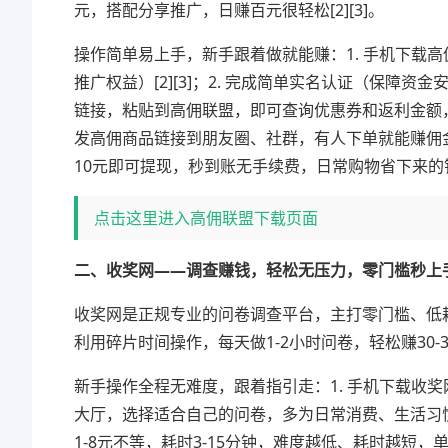
元，搭配分享推广，日赚百元很轻松[2][3]。
操作简单易上手，新手跟着做就能赚：1. 手机下载高佣
推广权益）[2][3]；2. 完成简单实名认证（保障资
链接，粘贴到高佣联盟，即可查询优惠券和返利金额，
发高佣商品链接到朋友圈、社群，有人下单就能赚佣金
10元即可提现，秒到账无手续费，日常购物省下来的钱
点击这里进入高佣联盟下载页面
二、收奖网——调查赚钱，轻松无压力，零门槛秒上
收奖网是正规专业的问卷调查平台，主打零门槛、低
利用碎片时间操作，每天做1-2小时问卷，轻松赚30
新手操作全程无难度，跟着指引走：1. 手机下载收奖
大厅，选择适合自己的问卷，多为日常消费、生活习惯
1-8元不等，耗时3-15分钟，难度越低、耗时越短，