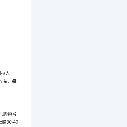
制拉人
收益，每
己购物省
30-40