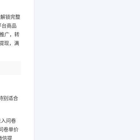
法解锁完整
平台商品
意推广，转
提现，满
特别适合
进入问卷
问卷单价
微信提