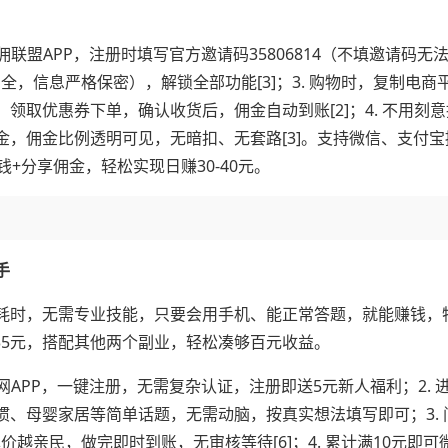
联盟APP，注册时填写官方邀请码35806814（不填邀请码无
金安全，信息严格保密），解锁全部功能[3]；3. 购物时，复制电商
领取优惠券下单，确认收货后，佣金自动到账[2]；4. 不用刻
，佣金比例透明可见，无暗扣、无套路[3]。支持微信、支付宝
+分享佣金，轻松实现日赚30-40元。
手
耗时，无需专业技能，只要会用手机、能正常答题，就能赚钱，
-35元，搭配其他两个副业，轻松凑够百元收益。
网APP，一键注册，无需复杂认证，注册即送5元新人福利；2. 
、母婴家居等简单话题，无需动脑，按真实想法填写即可；3. 
单价越亲民，做完即时到账，无审核等待[6]；4. 累计满10元即可