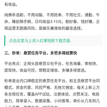
有收益。
纯佛系追剧，不用动脑、不用抢单、不用社交，通勤、午
休、睡前随手刷，日均收益3-15元，剧好看、钱好赚，正
规运营无跑路风险，是娱乐兼增收的最佳选择。
点击这里马上进入红果短剧下载页面
三、秒单：悬赏任务平台，多劳多得结算快
平台亮点：正规头部悬赏众包平台，任务海量、审核快、
提现快，收益可控，想稳定增收、多赚多得首选。
秒单是业内口碑稳定的悬赏任务平台，和主流悬赏平台同
模式，资金托管、风控严格、无拖欠佣金，每天上新上万
条合规任务，覆盖APP试玩、注册体验、点赞关注、电商
助力、简单录入、数据采集、小问卷等，单价从几毛到几