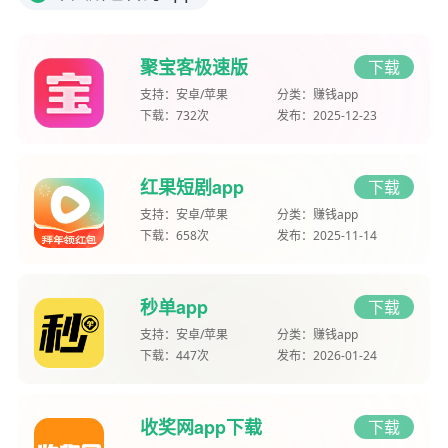
聚宝客极速版
下载
支持：
安卓/苹果
分类：
赚钱app
下载：
732次
发布：
2025-12-23
红果短剧app
下载
支持：
安卓/苹果
分类：
赚钱app
下载：
658次
发布：
2025-11-14
秒单app
下载
支持：
安卓/苹果
分类：
赚钱app
下载：
447次
发布：
2026-01-24
收奖网app下载
下载