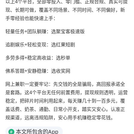
以上4个平台，全部零投入、零门槛、正规合规、真实可提
现、长期可做，覆盖不同场景、不同时间、不同偏好，新
手零经验也能快速上手：
轻量任务+团队躺赚：选聚宝客极速版
追剧娱乐+轻松变现：选红果短剧
多劳多得+稳定高收益：选秒单
佛系答题+安静稳赚：选收奖网
网上兼职一定要牢记：先交钱的全是骗局，高回报承诺全
是套路。这4个平台无任何前置费用，提现规则透明，运营
稳定，把碎片时间利用起来，每天赚几十到一百多元，覆
盖话费、奶茶、通勤、日常小开支，踏实又安心。认准正
规渠道，远离违规陷阱，安心用手机赚稳定零花钱。
本文所包含的App
#