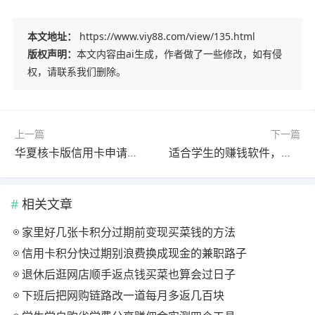
本文地址：
https://www.viy88.com/view/135.html
版权声明：
本文内容由ai生成，作者做了一些修改，如有侵
权，请联系我们删除。
上一篇
下一篇
华夏核卡版信用卡申请办理，激活奖励180元
适合学生的赚钱软件，现在赚钱最多最快的app推荐
相关文章
家里好几张卡积分过期前变现买菜钱的方法
信用卡积分快过期别浪费换成现金的兼职路子
退休后逛网店顺手返点钱买菜也算会过日子
下班后把网购链路改一道每月多返几百块