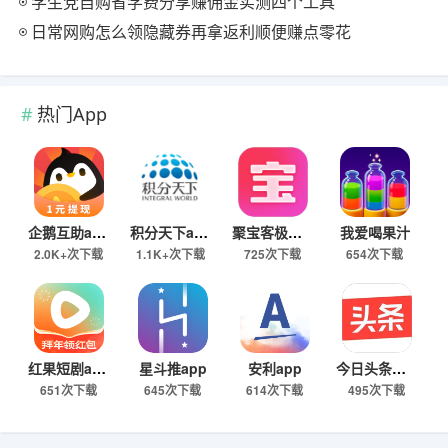
学生党自购省学费分享赚佣金实测四个工具
日常网购怎么领隐藏券再拿返利顺便赚点零花
热门App
企鹅互助app
积分天下app
聚宝客极速版
我爱喝果汁
2.0K+次下载
1.1K+次下载
725次下载
654次下载
红果短剧app
星斗推app
安利app
今日头条极速版下载
651次下载
645次下载
614次下载
495次下载