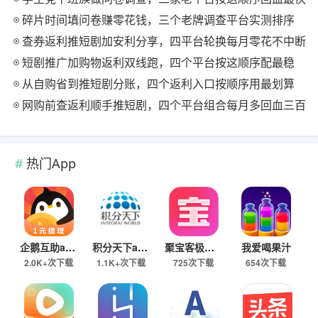
碎片时间填问卷赚零花钱，三个老牌调查平台实测排序
查券返利推短剧加安利分享，四平台轮换每月零花不中断
短剧推广加购物返利双线跑，四个平台按这顺序配最稳
从自购省到推短剧分账，四个返利入口按顺序用最划算
网购前查返利顺手推短剧，四个平台组合每月多回血三百
热门App
企鹅互助app
积分天下app
聚宝客极速版
我爱喝果汁
2.0K+次下载
1.1K+次下载
725次下载
654次下载