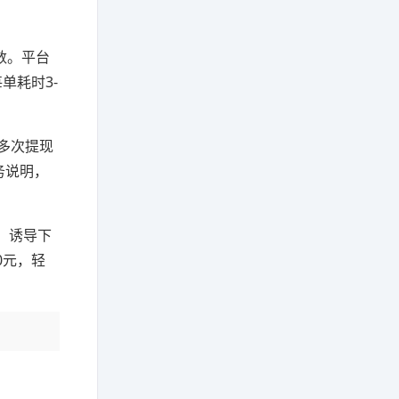
数。平台
单耗时3-
多次提现
务说明，
、诱导下
0元，轻