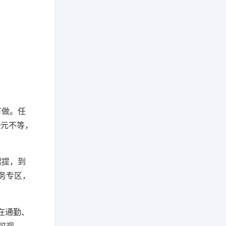
可做。任
0元不等，
起提，到
务专区，
在通勤、