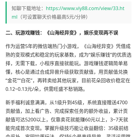
知聊下载地址：
https://www.viy88.com/view/33.ht
ml
（可设置聊天价格最高5元/分钟）
二、玩游戏赚钱：《山海经异变》，娱乐变现两不误
作为运营5年的微信端热门小游戏，《山海经异变》凭借成
熟的变现模式和稳定的玩家基数，成为“娱乐赚钱”的优质选
择，无需下载，小程序直接就能玩。游戏赚钱逻辑简单易
懂，核心是通过合成异兽升级获取贡献值，用贡献值兑换
“金花”“白花”，再转卖给其他玩家，目前花朵回收价稳定在
0.12~0.13元/朵，供需旺盛不愁销路。
新手福利诚意满满，从1级升到45级，系统直接赠送4700
贡献值，加上看广告、完成探索任务的额外收益，累计贡
献值可达5200以上，仅靠卖花就能赚60元以上，3~7天就
能完成首次变现。掌握升级技巧能让收益翻倍：35级前结
合采补、家园拉蛋玩法，保持5个最高级异兽，灵活运用跳