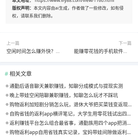
本文地址：
https://www.viy88.com/view/1160.html
版权声明：
本文内容由ai生成，作者做了一些修改，如有侵
权，请联系我们删除。
上一篇
下一篇
空闲时间怎么赚外快？通过这些方法就能快速赚外快
能赚零花钱的手机软件哪个好？这四个app都相当不错
相关文章
通勤后语音聊天兼职赚钱，知聊分成模式与提现实测
晚上带娃空闲陪聊兼职赚钱，知聊怎么玩才不踩坑
购物返利加短剧分销怎么玩，退休大爷把买菜钱变返现的慢节奏法
自购省钱的返利app横评笔记，大学生用零花钱试出四款能提现的
返利赚钱平台怎么组合最省事，通勤族用四个app把消费变现金流
购物返利app自用省钱真实记录，宝妈带娃间隙做返利赚钱的日常