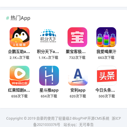
热门App
企鹅互助app
积分天下app
聚宝客极速版
我爱喝果汁
2.1K+次下载
1.1K+次下载
732次下载
663次下载
红果短剧app
星斗推app
安利app
今日头条极速版下载
658次下载
654次下载
620次下载
500次下载
Copyright © 2019 自豪的使用了轻量级Z-BlogPHP开源CMS系统
浙ICP
备2021033376号
站长qq：无可奉告