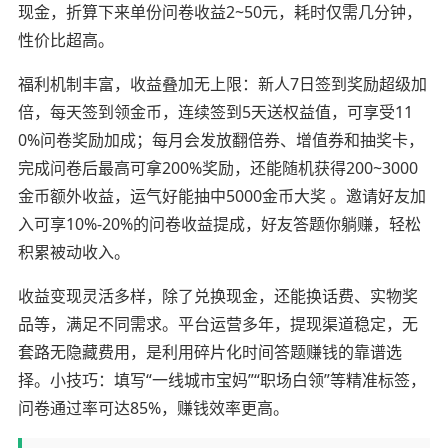
现金，折算下来单份问卷收益2~50元，耗时仅需几分钟，
性价比超高。
福利机制丰富，收益叠加无上限：新人7日签到奖励超级加
倍，每天签到领金币，连续签到5天送权益值，可享受11
0%问卷奖励加成；每月会发放翻倍券、增值券和抽奖卡，
完成问卷后最高可拿200%奖励，还能随机获得200~3000
金币额外收益，运气好能抽中5000金币大奖 。邀请好友加
入可享10%-20%的问卷收益提成，好友答题你躺赚，轻松
积累被动收入。
收益变现灵活多样，除了兑换现金，还能换话费、实物奖
品等，满足不同需求。平台运营多年，提现渠道稳定，无
套路无隐藏费用，是利用碎片化时间答题赚钱的靠谱选
择。小技巧：填写“一线城市宝妈”“职场白领”等精准标签，
问卷通过率可达85%，赚钱效率更高。