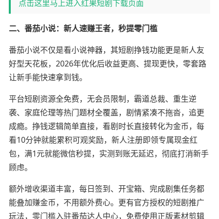
点击这里马上进入红果短剧下载页面
二、番茄小说：新人速赚王者，秒提零门槛
番茄小说不仅是看小说神器，其短剧挣钱功能更是新人友
好型天花板，2026年优化后收益更高、提现更快，零套路
让新手能快速拿到钱。
平台短剧资源全免费，无会员限制，霸道总裁、重生逆
袭、家庭伦理等热门题材全覆盖，剧情紧凑不拖沓，追更
成瘾。挣钱逻辑简单直接，看剧时长直接转化为金币，每
看10分钟就能累积可观奖励，新人注册即领专属现金红
包，满1元就能微信秒提，实测到账无延迟，彻底打消新手
顾虑。
额外增收渠道丰富，每日签到、开宝箱、完成剧集任务都
能叠加赚金币，不用额外费心。更有官方授权的短剧推广
玩法，零门槛入驻番茄达人中心，免费使用正版素材剪辑