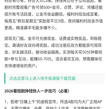
材应有尽有，符合大众口味。挣钱亮点在于互动激励，看
剧时完整观看广告可领500+金币，点赞、评论、完播还能
提升账号活跃度，让金币收益翻倍。福利时段加成显著，
每周五“疯狂星期五”奖励是平日3倍，夜间福利时段金币值
更高，精准薅羊毛能多赚不少。
提现无门槛，金币可兑换现金、话费或实物奖品，到账稳
定。邀请好友双向得奖励，成功注册后双方都能获可观现
金，好友越活跃，被动收益越高。实测每天花50分钟看短
剧+参与互动，能赚50-70元，适合喜欢互动、想靠趣味任
务快速增收的用户。
点击这里马上进入快手极速版下载页面
2026看短剧挣钱快人一步技巧（必看）
1、拒绝“日赚上千”的虚假宣传，所选4款均为大厂正规AP
P，无需交押金、会费，保护个人信息，不泄露敏感内容；