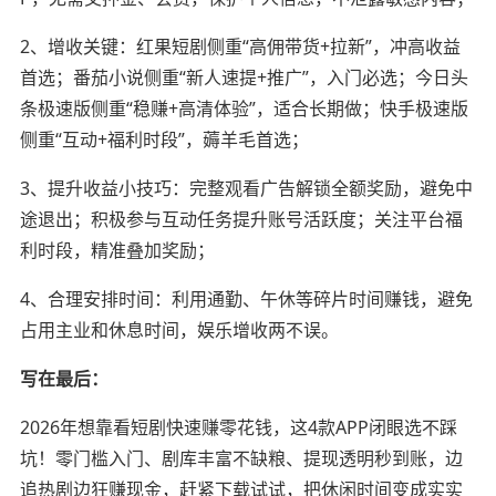
2、增收关键：红果短剧侧重“高佣带货+拉新”，冲高收益
首选；番茄小说侧重“新人速提+推广”，入门必选；今日头
条极速版侧重“稳赚+高清体验”，适合长期做；快手极速版
侧重“互动+福利时段”，薅羊毛首选；
3、提升收益小技巧：完整观看广告解锁全额奖励，避免中
途退出；积极参与互动任务提升账号活跃度；关注平台福
利时段，精准叠加奖励；
4、合理安排时间：利用通勤、午休等碎片时间赚钱，避免
占用主业和休息时间，娱乐增收两不误。
写在最后：
2026年想靠看短剧快速赚零花钱，这4款APP闭眼选不踩
坑！零门槛入门、剧库丰富不缺粮、提现透明秒到账，边
追热剧边狂赚现金，赶紧下载试试，把休闲时间变成实实