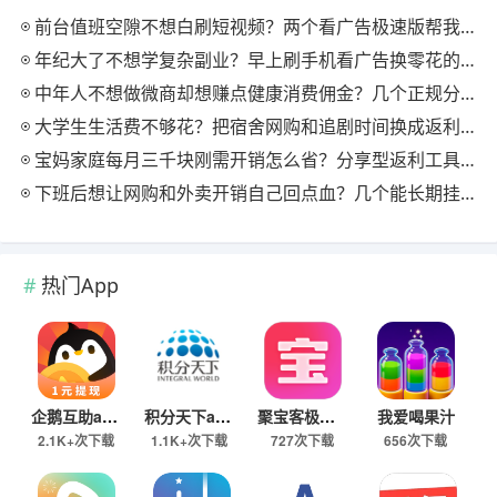
前台值班空隙不想白刷短视频？两个看广告极速版帮我月回血三百块
年纪大了不想学复杂副业？早上刷手机看广告换零花的两个极速版用法
中年人不想做微商却想赚点健康消费佣金？几个正规分享式返利平台排位
大学生生活费不够花？把宿舍网购和追剧时间换成返利零钱的方法
宝妈家庭每月三千块刚需开销怎么省？分享型返利工具这样搭最舒服
下班后想让网购和外卖开销自己回点血？几个能长期挂机的返利入口实测
热门App
企鹅互助app
积分天下app
聚宝客极速版
我爱喝果汁
2.1K+次下载
1.1K+次下载
727次下载
656次下载