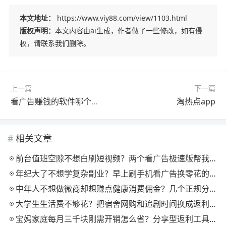
本文地址：
https://www.viy88.com/view/1103.html
版权声明：
本文内容由ai生成，作者做了一些修改，如有侵
权，请联系我们删除。
上一篇
下一篇
看广告赚钱的软件哪个好赚钱最多？这款app看广告收益最高
淘热点app
相关文章
前台值班空隙不想白刷短视频？两个看广告极速版帮我月回血三百块
年纪大了不想学复杂副业？早上刷手机看广告换零花的两个极速版用法
中年人不想做微商却想赚点健康消费佣金？几个正规分享式返利平台排位
大学生生活费不够花？把宿舍网购和追剧时间换成返利零钱的方法
宝妈家庭每月三千块刚需开销怎么省？分享型返利工具这样搭最舒服