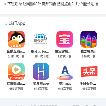
下班后想让网购和外卖开销自己回点血？几个能长期挂机的返利入口实测
热门App
企鹅互助app
积分天下app
聚宝客极速版
我爱喝果汁
2.1K+次下载
1.1K+次下载
727次下载
658次下载
红果短剧app
星斗推app
安利app
今日头条极速版下载
653次下载
648次下载
616次下载
498次下载