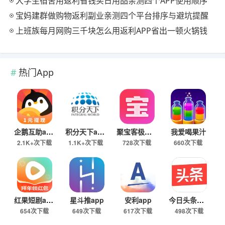
大学生宿舍用返利省钱买日用品亲测四个APP使用顺序
宝妈建群做购物返利副业亲测四个平台排序与避坑提醒
上班族每月网购三千块怎么用返利APP省出一顿火锅钱
热门App
企鹅互助app
积分天下app
聚宝客极速版
我爱喝果汁
2.1K+次下载
1.1K+次下载
728次下载
660次下载
红果短剧app
星斗推app
安利app
今日头条极速版下载
654次下载
649次下载
617次下载
498次下载