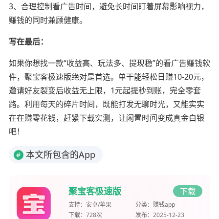
3、合理控制看广告时间，避免长时间盯着屏幕影响视力，
赚钱的同时兼顾健康。
写在最后：
如果你想找一款“收益高、玩法多、提现稳”的看广告赚钱软
件，聚宝客极速版绝对是首选。单干能轻松日赚10-20元，
邀请好友裂变后收益无上限，1元起提秒到账，完全零套
路。利用每天的碎片时间，既能打发无聊时光，又能实实
在在赚零花钱，赶紧下载实测，让闲置时间变成真金白银
吧！
本文所包含的App
#
聚宝客极速版
下载
支持：
安卓/苹果
分类：
赚钱app
下载：
728次
发布：
2025-12-23