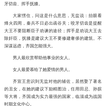
牙切齿、挥手抚膝。
大家愣住，问这是什么意思，无盐说：抬眼看
烽火四周，秦兵不日必出函谷关；咬牙切齿是提醒
大王不要阻断臣子劝谏的途径；挥手是劝说大王去
除奸臣，抚膝是建议大王不要修建奢侈的建筑。不
深谋远虑，齐国怎能强大。
男人最欣赏帮助他事业的女人。
女人最爱慕给了她爱情的男人。
齐宣王意识到无盐对他的辅佐，居然娶了著名
的丑女，在她的建议下励精图治，任用田忌、孙膑
等大将，齐国成为实力最强的国家，临淄成为战国
时期文化中心。