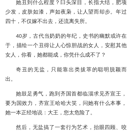
她丑到什么程度？臼头深目，长指大结，肥项
少发，皮肤如漆，声如夜枭，让人望而却步。年过
四十，不仅嫁不出去，还流离失所。
40岁，古代当奶奶的年纪，史书的幽默或许在
于，描绘一个丑得让人心惊胆战的女人，安慰其他
女人，你看，她都能成，你凭什么成不了？
奇丑的无盐，只能靠出类拔萃的聪明脱颖而
出。
她鼓足勇气，跑到齐国首都临淄求见齐宣王，
要为国效力，齐宣王哈哈大笑，问她有什么本事，
她一本正经地说：大王，您太危险了。
然后，无盐搞了一套行为艺术，抬眼四顾、咬