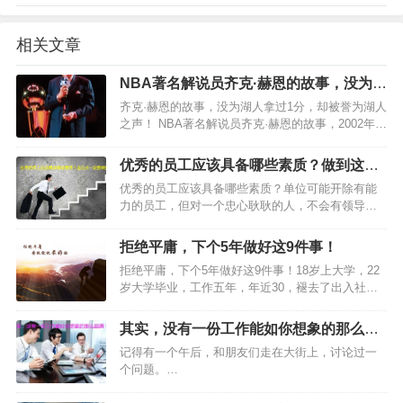
相关文章
NBA著名解说员齐克·赫恩的故事，没为湖
人拿过1分，却被誉为湖人之声！
齐克·赫恩的故事，没为湖人拿过1分，却被誉为湖人
之声！ NBA著名解说员齐克·赫恩的故事，2002年8
月5日齐克-赫恩逝世，享年85岁。他没为湖人拿过1
分，但战袍却挂在斯台普斯上空，他被称作“湖人之
优秀的员工应该具备哪些素质？做到这五
声…
点你就很优秀了
优秀的员工应该具备哪些素质？单位可能开除有能
力的员工，但对一个忠心耿耿的人，不会有领导愿
意让他走，他会成为单位这个铁打营盘中最长久的
战士，而且是最有发展前景的员工。…
拒绝平庸，下个5年做好这9件事！
拒绝平庸，下个5年做好这9件事！18岁上大学，22
岁大学毕业，工作五年，年近30，褪去了出入社会
的稚嫩，面临赡养父母，结婚生子，升值加薪的压
力，此时的你，正经历人生中又一关键时期。这个
其实，没有一份工作能如你想象的那么圆
阶段的迷茫，可能…
满！
记得有一个午后，和朋友们走在大街上，讨论过一
个问题。…