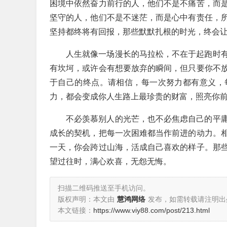
困境中依然奋力前行的人，他们不是不痛苦，而
坚守的人，他们不是不迷茫，而是心中有责任，
坚持都终将有回报，那些默默扎根的时光，终会
人生就像一场漫长的马拉松，不在于起跑时
有坎坷，或许会有想要放弃的瞬间，但只要你不
于自己的终点。请相信，每一次努力都有意义，
力，都会变成你人生路上最珍贵的财富，照亮你
不必羡慕别人的光芒，也不必焦虑自己的平
成长的契机，把每一次困难都当作前进的动力。
一天，你会跨过山海，活成自己喜欢的样子。那
望过往时，满心欢喜，无怨无悔。
扫描二维码推送至手机访问。
版权声明：本文由
慧鸿网络
发布，如需转载请注明出
本文链接：
https://www.viy88.com/post/213.html