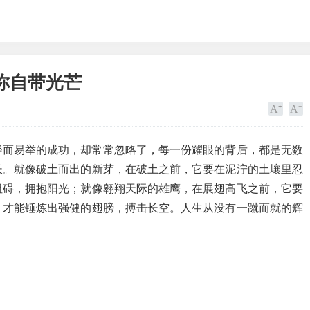
你自带光芒
轻而易举的成功，却常常忽略了，每一份耀眼的背后，都是无数
长。就像破土而出的新芽，在破土之前，它要在泥泞的土壤里忍
阻碍，拥抱阳光；就像翱翔天际的雄鹰，在展翅高飞之前，它要
，才能锤炼出强健的翅膀，搏击长空。人生从没有一蹴而就的辉
。