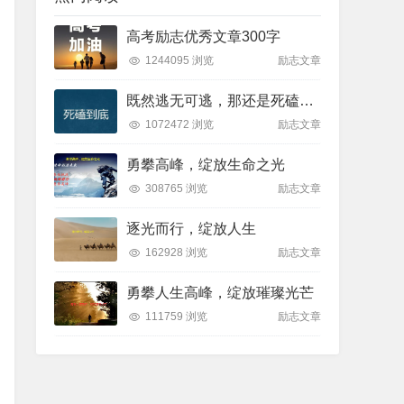
高考励志优秀文章300字
1244095 浏览
励志文章
既然逃无可逃，那还是死磕到底吧
1072472 浏览
励志文章
勇攀高峰，绽放生命之光
308765 浏览
励志文章
逐光而行，绽放人生
162928 浏览
励志文章
勇攀人生高峰，绽放璀璨光芒
111759 浏览
励志文章