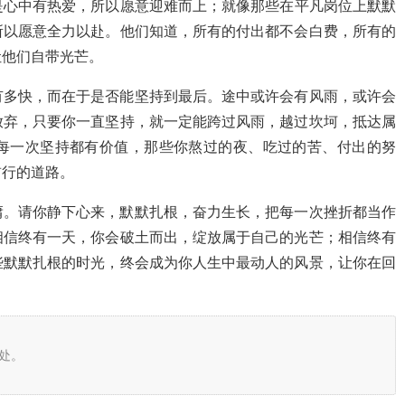
是心中有热爱，所以愿意迎难而上；就像那些在平凡岗位上默默
所以愿意全力以赴。他们知道，所有的付出都不会白费，所有的
让他们自带光芒。
有多快，而在于是否能坚持到最后。途中或许会有风雨，或许会
放弃，只要你一直坚持，就一定能跨过风雨，越过坎坷，抵达属
每一次坚持都有价值，那些你熬过的夜、吃过的苦、付出的努
前行的道路。
庸。请你静下心来，默默扎根，奋力生长，把每一次挫折都当作
相信终有一天，你会破土而出，绽放属于自己的光芒；相信终有
些默默扎根的时光，终会成为你人生中最动人的风景，让你在回
处。