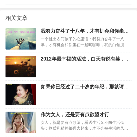
相关文章
我努力奋斗了十八年，才有机会和你坐在
一起喝咖啡
一个跳出农门孩子的心里话：我努力奋斗了十八
年，才有机会和你坐在一起喝咖啡，我的白领朋友
们，如果我是一个初中没毕业就来沪打工的民工，
你会和我坐在“星巴克”一起喝咖啡吗？不会，肯定不
2012年最幸福的活法，白天有说有笑，晚
会。比较我们的成长历程…
上睡个好觉
…
如果你已经过了二十岁的年纪，那就请认
真且努力地生活
…
作为女人，还是要有点欲望才行
女人，就是要有点欲望，看透生活又不向生活低
头；物质和精神都强大起来，才不会被生活的风雨
一吹就倒，美丽优雅地行走世间。…