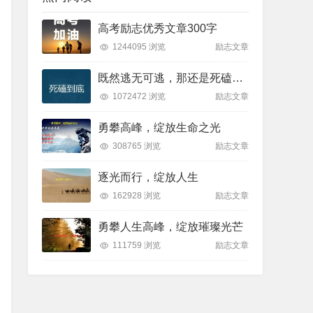
高考励志优秀文章300字
1244095 浏览
励志文章
既然逃无可逃，那还是死磕到底吧
1072472 浏览
励志文章
勇攀高峰，绽放生命之光
308765 浏览
励志文章
逐光而行，绽放人生
162928 浏览
励志文章
勇攀人生高峰，绽放璀璨光芒
111759 浏览
励志文章