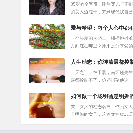
35岁的全智贤，刚生完儿子不
的美人鱼沈青，来到现代找自己
一世相爱。…
爱与希望：每个人心中都
一个失意的人爬上一棵樱桃树准
方到底在哪里？原来是分享爱的
树。…
人生励志：你连清晨都控
一天之计，在于晨，南怀瑾先生
晨都控制不了，你还指望他这一
始。…
如何做一个聪明智慧明媚
关于女人的励志名言，作为女人
个明媚的女子，这篇女性励志语