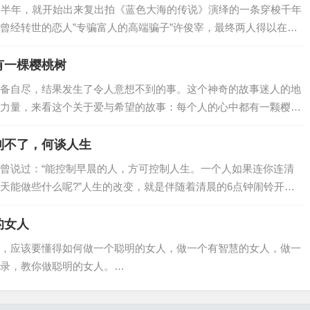
到半年，就开始出来复出拍《蓝色大海的传说》演绎的一条穿梭千年
曾经转世的恋人”专骗富人的高端骗子”许俊宰，最终两人得以在这
有一棵樱桃树
备自尽，结果发生了令人意想不到的事。这个神奇的故事迷人的地
力量，来看这个关于爱与希望的故事：每个人的心中都有一颗樱桃
制不了，何谈人生
曾说过：“能控制早晨的人，方可控制人生。一个人如果连你连清
天能做些什么呢?”人生的改变，就是伴随着清晨的6点钟闹铃开
的女人
，应该要懂得如何做一个聪明的女人，做一个有智慧的女人，做一
录，教你做聪明的女人。…