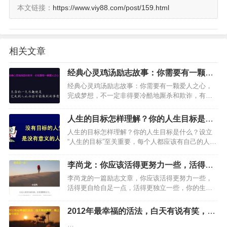
本文链接：
https://www.viy88.com/post/159.html
相关文章
经典心灵鸡汤励志故事：你需要有一颗爱
人之心
经典心灵鸡汤励志故事：你需要有一颗爱人之心，
完成梦想，不一定非得要冷酷地厮杀和欺诈，有
时，只要你拥有一颗爱人之心就可以了。…
人生的目标怎样理解？你的人生目标是什
么？
人生的目标怎样理解？你的人生目标是什么？设立
“人生的目标”至关重要，每个人都应该有自己的人生
目标，规划自己未来想要的日子，朝着自己的人生
方向前进，去实现人生目标的步骤和方法。有志者
李尚龙：你应该活得更努力一些，活得更
事竟成，每个人都应该…
自给自足一点！
李尚龙的一篇励志文章，你应该活得更努力一些，
活得更自给自足一点，活得更独立一些，你的生
活，你做主。生命和生活都是你自己的，幸福与
否，都只和自己有关。…
2012年最幸福的活法，白天有说有笑，晚
上睡个好觉
…