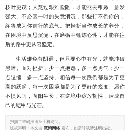
枝叶更茂；人熬过艰难险阻，才能褪去稚嫩、愈发
强大。不必因一时的失意消沉，那些打不倒你的，
终将成为你前行的底气。把挫折当作成长的养分，
在困境中反思沉淀，在磨砺中锤炼心性，才能在往
后的路中更从容坚定。
生活难免有阴霾，但只要心中有光，就能冲破
黑暗。面对挫折，少一点抱怨，多一点勇气；少一
点退缩，多一点坚持。相信每一次跌倒都是为了更
高的跃起，每一次困境都是为了更好的蜕变。愿你
不惧风雨，向阳生长，在逆境中绽放韧性，活成自
己的铠甲与光芒。
扫描二维码推送至手机访问。
版权声明：本文由
慧鸿网络
发布，如需转载请注明出处。