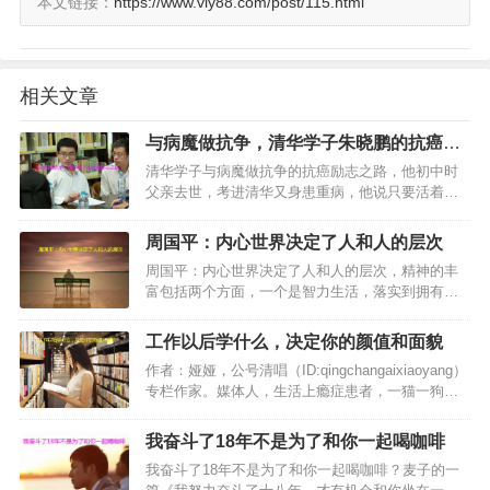
本文链接：
https://www.viy88.com/post/115.html
相关文章
与病魔做抗争，清华学子朱晓鹏的抗癌励
志之路
清华学子与病魔做抗争的抗癌励志之路，他初中时
父亲去世，考进清华又身患重病，他说只要活着就
要追寻！…
周国平：内心世界决定了人和人的层次
周国平：内心世界决定了人和人的层次，精神的丰
富包括两个方面，一个是智力生活，落实到拥有自
己喜欢做的事，自己真正的事业，另一个就是情感
生活。这里说的情感是广义的，不只是爱情、亲
工作以后学什么，决定你的颜值和面貌
情、友情这些具体的情感形态…
作者：娅娅，公号清唱（ID:qingchangaixiaoyang）
专栏作家。媒体人，生活上瘾症患者，一猫一狗儿
女双全。…
我奋斗了18年不是为了和你一起喝咖啡
我奋斗了18年不是为了和你一起喝咖啡？麦子的一