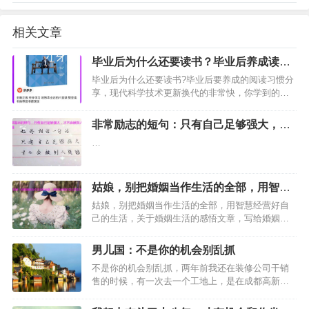
相关文章
毕业后为什么还要读书？毕业后养成读书
习惯的技巧和建议
毕业后为什么还要读书?毕业后要养成的阅读习惯分
享，现代科学技术更新换代的非常快，你学到的知
识同样如此。如果几天不学习，你很快就会“out”
的！…
非常励志的短句：只有自己足够强大，才
不会被别人践踏
…
姑娘，别把婚姻当作生活的全部，用智慧
经营好自己的生活
姑娘，别把婚姻当作生活的全部，用智慧经营好自
己的生活，关于婚姻生活的感悟文章，写给婚姻生
活中的女孩子们，姑娘，别把婚姻当作生活的全
部，用智慧经营好自己的生活，做一个幸福的女
男儿国：不是你的机会别乱抓
人。婚姻生活…
不是你的机会别乱抓，两年前我还在装修公司干销
售的时候，有一次去一个工地上，是在成都高新西
区的一个楼盘，应该说是高端楼盘，均价一万多，
六楼到顶配电梯，客户家是复式结构，顶楼带花