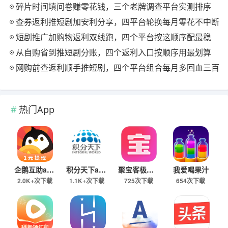
碎片时间填问卷赚零花钱，三个老牌调查平台实测排序
查券返利推短剧加安利分享，四平台轮换每月零花不中断
短剧推广加购物返利双线跑，四个平台按这顺序配最稳
从自购省到推短剧分账，四个返利入口按顺序用最划算
网购前查返利顺手推短剧，四个平台组合每月多回血三百
热门App
企鹅互助app
积分天下app
聚宝客极速版
我爱喝果汁
2.0K+次下载
1.1K+次下载
725次下载
654次下载