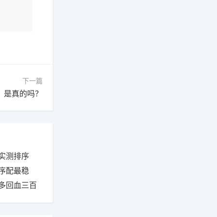
下一篇
？是真的吗？
实测排序
序配最稳
多回血三百