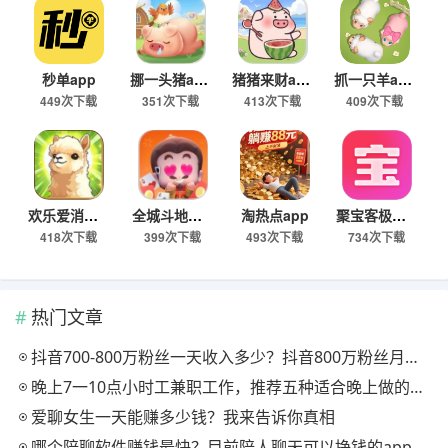
秒单app
挪一头猪app
猪猪来财app
抓一只羊app
449次下载
351次下载
413次下载
409次下载
欢乐爱消消app
全城斗地主app
淘热点app
聚宝客极速版
418次下载
399次下载
493次下载
734次下载
热门文章
抖音700-800万粉丝一天收入多少？抖音800万粉丝月收入多少钱？
晚上7一10点小时工兼职工作，推荐五种适合晚上做的副业项目
爱聊女生一天能赚多少钱？我来告诉你真相
哪个陪聊软件赚钱最快？目前陪人聊天可以挣钱的app推荐