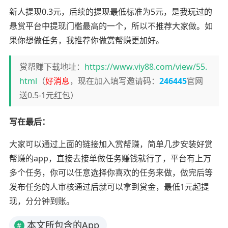
新人提现0.3元，后续的提现最低标准为5元，是我玩过的
悬赏平台中提现门槛最高的一个，所以不推荐大家做。如
果你想做任务，我推荐你做赏帮赚更加好。
赏帮赚下载地址：
https://www.viy88.com/view/55.
html
（
好消息
，现在加入填写邀请码：
246445
官网
送0.5-1元红包）
写在最后：
大家可以通过上面的链接加入赏帮赚，简单几步安装好赏
帮赚的app，直接去接单做任务赚钱就行了，平台有上万
多个任务，你可以任意选择你喜欢的任务来做，做完后等
发布任务的人审核通过后就可以拿到赏金，最低1元起提
现，分分钟到账。
本文所包含的App
#