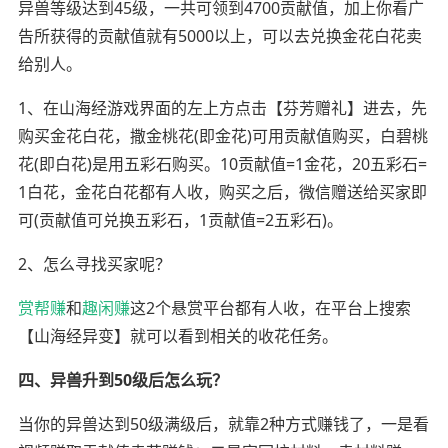
异兽等级达到45级，一共可领到4700贡献值，加上你看广
告所获得的贡献值就有5000以上，可以去兑换金花白花卖
给别人。
1、在山海经游戏界面的左上方点击【芬芳赠礼】进去，先
购买金花白花，撒金桃花(即金花)可用贡献值购买，白碧桃
花(即白花)是用五彩石购买。10贡献值=1金花，20五彩石=
1白花，金花白花都有人收，购买之后，微信赠送给买家即
可(贡献值可兑换五彩石，1贡献值=2五彩石)。
2、怎么寻找买家呢？
赏帮赚
和
趣闲赚
这2个悬赏平台都有人收，在平台上搜索
【山海经异变】就可以看到相关的收花任务。
四、异兽升到50级后怎么玩？
当你的异兽达到50级满级后，就靠2种方式赚钱了，一是看