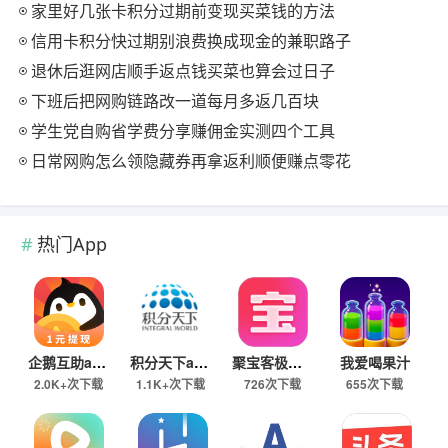
家里好几张卡积分过期前变现买菜钱的方法
信用卡积分快过期别浪费换成现金的兼职路子
退休后逛网店顺手返点钱买菜也算会过日子
下班后把网购链路改一道每月多返几百块
学生党自购省学费分享赚佣金实测四个工具
日常网购怎么领隐藏券再拿返利顺便赚点零花
热门App
企鹅互助app
积分天下app
聚宝客极速版
我爱喝果汁
2.0K+次下载
1.1K+次下载
726次下载
655次下载