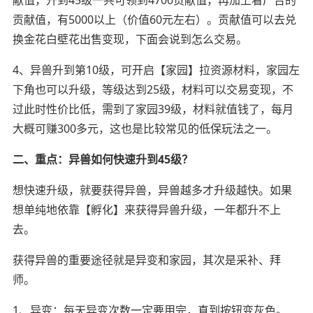
献值，升到45级一共可领到4700贡献值，再加上看广告的
贡献值，有5000以上（价值60元左右）。贡献值可以去兑
换金花白壁花出售变现，下面会说到怎么交易。
4、异兽升到第10级，可开启【家园】拉资源材料，家园左
下角也可以升级，等级达到25级，材料可以交易变现，不
过此时性价比低，需到了家园39级，材料就值钱了，每月
大概可赚300多元，这也是比较常见的低保玩法之一。
二、重点：异兽如何快速升到45级？
想快速升级，就要获得异兽，异兽越多才升级越快。如果
想单纯地依靠【孵化】来获得异兽升级，一年都升不上
去。
获得异兽的重要途径就是异变和家园，其次是采补、拜
师。
1、异变：每天异变次数一定要用完，直到按钮变灰色。