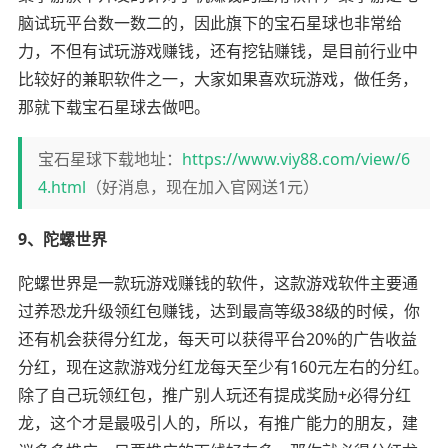
脑试玩平台数一数二的，因此旗下的宝石星球也非常给
力，不但有试玩游戏赚钱，还有挖钻赚钱，是目前行业中
比较好的兼职软件之一，大家如果喜欢玩游戏，做任务，
那就下载宝石星球去做吧。
宝石星球下载地址：
https://www.viy88.com/view/6
4.html
（好消息，现在加入官网送1元）
9、陀螺世界
陀螺世界是一款玩游戏赚钱的软件，这款游戏软件主要通
过养恐龙升级领红包赚钱，达到最高等级38级的时候，你
还有机会获得分红龙，每天可以获得平台20%的广告收益
分红，现在这款游戏分红龙每天至少有160元左右的分红。
除了自己玩领红包，推广别人玩还有提成奖励+必得分红
龙，这个才是最吸引人的，所以，有推广能力的朋友，建