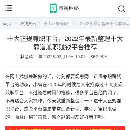
首页
赚钱资讯
十大正规兼职平台，2022年最新整理十大靠谱兼职赚钱平台推荐
十大正规兼职平台，2022年最新整理十大
靠谱兼职赚钱平台推荐
慧鸿
2022年02月14日 10:09
2.9K+
在网上找份兼职做的话，时刻都要观察网上正规兼职赚钱
平台的动态，小编在2020年的时候给大家推荐过十大正规
兼职平台，不过随着时间的推移，很多平台已经倒闭了，
不再适合大家操作，今天就重新整理了一下这十大正规兼
职平台，这些平台都是非常适合新手、学生、宝妈来做
的，而且门槛非常低，感兴趣的朋友好好看下吧。