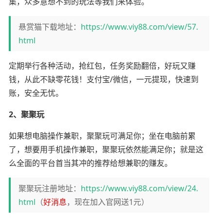
集，众多意想不到的玩法等我们来体验。
悬赏猫下载地址：
https://www.viy88.com/view/57.
html
定期举行各种活动，抢红包，任务奖励翻倍，好玩又赚
钱，从此不缺零花钱！支付宝/微信，一元提现，快速到
账，安全无忧。
2、聚聚玩
如果想电脑操作兼职，聚聚玩可满足你；坐在电脑前累
了，想要用手机操作兼职，聚聚玩依然能满足你；就是这
么全面的平台首当其冲的推荐给想兼职的赚友。
聚聚玩注册地址：
https://www.viy88.com/view/24.
html
（
好消息
，现在加入官网送1元）