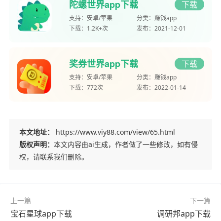
陀螺世界app下载
下载
支持：
安卓/苹果
分类：
赚钱app
下载：
1.2K+次
发布：
2021-12-01
奖券世界app下载
下载
支持：
安卓/苹果
分类：
赚钱app
下载：
772次
发布：
2022-01-14
本文地址：
https://www.viy88.com/view/65.html
版权声明：
本文内容由ai生成，作者做了一些修改，如有侵
权，请联系我们删除。
上一篇
下一篇
宝石星球app下载
调研邦app下载