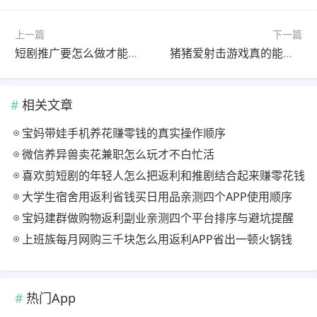
上一篇
下一篇
短剧推广要怎么做才能赚钱？推广操作方法详解
猪猪爱射击游戏真的能赚钱提现吗？还是玩这款游戏好
相关文章
宝妈带娃手机养花赚零钱的真实操作顺序
微信养异兽卖花兼职怎么玩才不白忙活
喜欢剪短剧的年轻人怎么把返利和推剧结合起来赚零花钱
大学生宿舍用返利省钱买日用品亲测四个APP使用顺序
宝妈建群做购物返利副业亲测四个平台排序与避坑提醒
上班族每月网购三千块怎么用返利APP省出一顿火锅钱
热门App