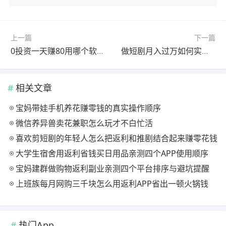
上一篇
下一篇
0投资一天赚80用哪个软件能实现？分享三个每天挣八十的app
做短剧月入过万如何实现？学会剪辑和推广就可以了
相关文章
宝妈带娃手机养花赚零钱的真实操作顺序
微信养异兽卖花兼职怎么玩才不白忙活
喜欢剪短剧的年轻人怎么把返利和推剧结合起来赚零花钱
大学生宿舍用返利省钱买日用品亲测四个APP使用顺序
宝妈建群做购物返利副业亲测四个平台排序与避坑提醒
上班族每月网购三千块怎么用返利APP省出一顿火锅钱
热门App