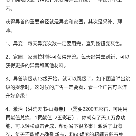
去。
获得异兽的重要途径就是异变和家园，其次是采补、拜
师。
1、异变：每天异变次数一定要用完，直到按钮变灰色。
2、家园：家园拉材料可获得异兽。每天经常去刷新，可以
获得更多的异兽和其他材料。
3、异兽等级从13级开始，就可以跳级了。如下图当弹出跳
级的提示时，这时候的广告一定要看，看一个广告可以连
升好多级！
4、激活【洪荒天书-山海卷】（需要2200五彩石，可用用
贡献值兑换，1贡献值=2五彩石），你就有了天工万象功
能，可以轻松点击合成，帮你省下很多事！激活了山海
卷，每天还能领25张刷新卡，和60额度的超额五彩石兑