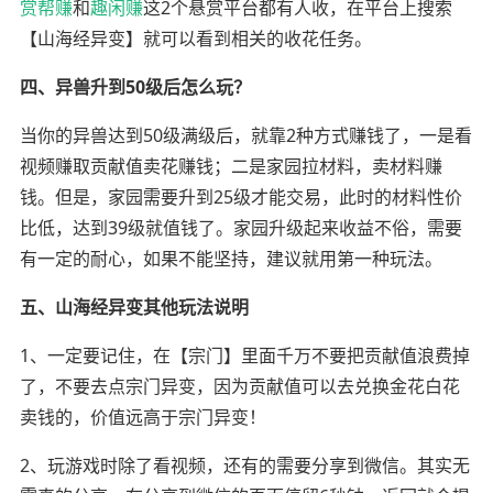
赏帮赚
和
趣闲赚
这2个悬赏平台都有人收，在平台上搜索
【山海经异变】就可以看到相关的收花任务。
四、异兽升到50级后怎么玩？
当你的异兽达到50级满级后，就靠2种方式赚钱了，一是看
视频赚取贡献值卖花赚钱；二是家园拉材料，卖材料赚
钱。但是，家园需要升到25级才能交易，此时的材料性价
比低，达到39级就值钱了。家园升级起来收益不俗，需要
有一定的耐心，如果不能坚持，建议就用第一种玩法。
五、山海经异变其他玩法说明
1、一定要记住，在【宗门】里面千万不要把贡献值浪费掉
了，不要去点宗门异变，因为贡献值可以去兑换金花白花
卖钱的，价值远高于宗门异变！
2、玩游戏时除了看视频，还有的需要分享到微信。其实无