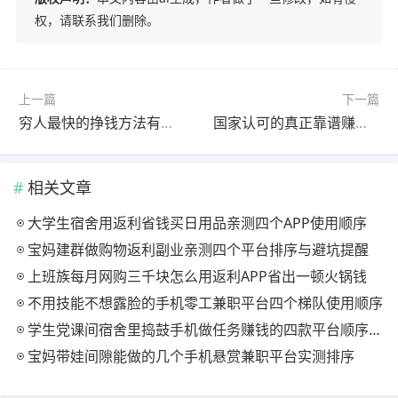
权，请联系我们删除。
上一篇
下一篇
穷人最快的挣钱方法有哪些？最适合穷人赚钱的项目分享
国家认可的真正靠谱赚钱游戏，这款游戏每天可赚几十元以上
相关文章
大学生宿舍用返利省钱买日用品亲测四个APP使用顺序
宝妈建群做购物返利副业亲测四个平台排序与避坑提醒
上班族每月网购三千块怎么用返利APP省出一顿火锅钱
不用技能不想露脸的手机零工兼职平台四个梯队使用顺序
学生党课间宿舍里捣鼓手机做任务赚钱的四款平台顺序推荐
宝妈带娃间隙能做的几个手机悬赏兼职平台实测排序