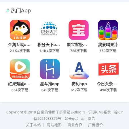
热门App
企鹅互助app
积分天下app
聚宝客极速版
我爱喝果汁
2.1K+次下载
1.1K+次下载
728次下载
659次下载
红果短剧app
星斗推app
安利app
今日头条极速版下载
654次下载
649次下载
617次下载
498次下载
Copyright © 2019 自豪的使用了轻量级Z-BlogPHP开源CMS系统
浙ICP
备2021033376号
站长qq：无可奉告
关于本站
|
网站地图
|
商业合作
|
广告报价