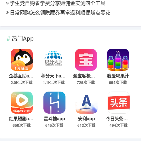
学生党自购省学费分享赚佣金实测四个工具
日常网购怎么领隐藏券再拿返利顺便赚点零花
热门App
企鹅互助app
积分天下app
聚宝客极速版
我爱喝果汁
2.0K+次下载
1.1K+次下载
725次下载
654次下载
红果短剧app
星斗推app
安利app
今日头条极速版下载
650次下载
645次下载
613次下载
494次下载