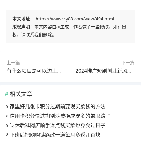
本文地址：
https://www.viy88.com/view/494.html
版权声明：
本文内容由ai生成，作者做了一些修改，如有侵
权，请联系我们删除。
上一篇
下一篇
有什么项目是可以边上班边创业的？推荐五个适合创业的项目
2024推广短剧创业新风口，短剧赚钱的优势分享
相关文章
家里好几张卡积分过期前变现买菜钱的方法
信用卡积分快过期别浪费换成现金的兼职路子
退休后逛网店顺手返点钱买菜也算会过日子
下班后把网购链路改一道每月多返几百块