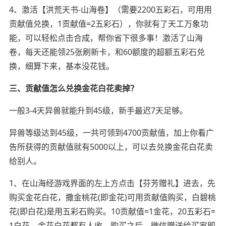
4、激活【洪荒天书-山海卷】（需要2200五彩石，可用用
贡献值兑换，1贡献值=2五彩石），你就有了天工万象功
能，可以轻松点击合成，帮你省下很多事！激活了山海
卷，每天还能领25张刷新卡，和60额度的超额五彩石兑
换，细算下来，基本没花钱。
三、贡献值怎么兑换金花白花卖掉？
一般3-4天异兽就能升到45级，新手最迟7天足够。
异兽等级达到45级，一共可领到4700贡献值，加上你看广
告所获得的贡献值就有5000以上，可以去兑换金花白花卖
给别人。
1、在山海经游戏界面的左上方点击【芬芳赠礼】进去，先
购买金花白花，撒金桃花(即金花)可用贡献值购买，白碧桃
花(即白花)是用五彩石购买。10贡献值=1金花，20五彩石=
1白花，金花白花都有人收，购买之后，微信赠送给买家即