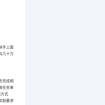
快手上面
有几十万
去完成相
做任务拿
钱方式
奖励要求