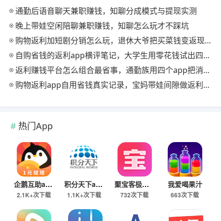
通勤后语音聊天兼职赚钱，知聊分成模式与提现实测
晚上带娃空闲陪聊兼职赚钱，知聊怎么玩才不踩坑
购物返利加短剧分销怎么玩，退休大爷把买菜钱变返现的慢节奏法
自购省钱的返利app横评笔记，大学生用零花钱试出四款能提现的
返利赚钱平台怎么组合最省事，通勤族用四个app把消费变现金流
购物返利app自用省钱真实记录，宝妈带娃间隙做返利赚钱的日常
热门App
企鹅互助app
积分天下app
聚宝客极速版
我爱喝果汁
2.1K+次下载
1.1K+次下载
732次下载
663次下载