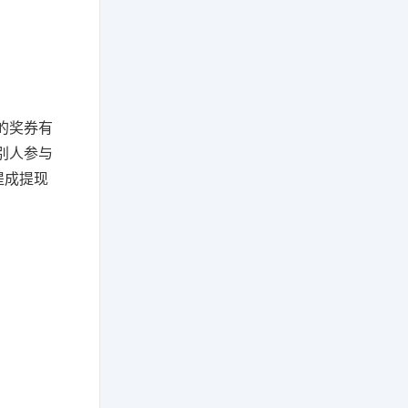
的奖券有
别人参与
提成提现