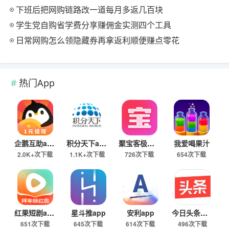
下班后把网购链路改一道每月多返几百块
学生党自购省学费分享赚佣金实测四个工具
日常网购怎么领隐藏券再拿返利顺便赚点零花
热门App
企鹅互助app
积分天下app
聚宝客极速版
我爱喝果汁
2.0K+次下载
1.1K+次下载
726次下载
654次下载
红果短剧app
星斗推app
安利app
今日头条极速版下载
651次下载
645次下载
614次下载
496次下载