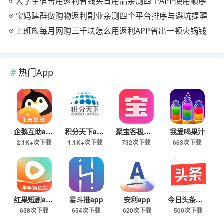
大学生宿舍用返利省钱买日用品亲测四个APP使用顺序
宝妈建群做购物返利副业亲测四个平台排序与避坑提醒
上班族每月网购三千块怎么用返利APP省出一顿火锅钱
热门App
企鹅互助app
积分天下app
聚宝客极速版
我爱喝果汁
2.1K+次下载
1.1K+次下载
732次下载
663次下载
红果短剧app
星斗推app
安利app
今日头条极速版下载
658次下载
654次下载
620次下载
500次下载