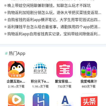
晚上带娃空闲陪聊兼职赚钱，知聊怎么玩才不踩坑
购物返利加短剧分销怎么玩，退休大爷把买菜钱变返现的慢节奏法
自购省钱的返利app横评笔记，大学生用零花钱试出四款能提现的
返利赚钱平台怎么组合最省事，通勤族用四个app把消费变现金流
购物返利app自用省钱真实记录，宝妈带娃间隙做返利赚钱的日常
热门App
企鹅互助app
积分天下app
聚宝客极速版
我爱喝果汁
2.1K+次下载
1.1K+次下载
732次下载
663次下载