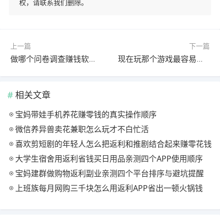
权，请联系我们删除。
上一篇
下一篇
做哪个问卷调查赚钱软件好？推荐个最赚钱的给你
现在玩那个游戏最容易赚钱？推荐山海经异变
相关文章
宝妈带娃手机养花赚零钱的真实操作顺序
微信养异兽卖花兼职怎么玩才不白忙活
喜欢剪短剧的年轻人怎么把返利和推剧结合起来赚零花钱
大学生宿舍用返利省钱买日用品亲测四个APP使用顺序
宝妈建群做购物返利副业亲测四个平台排序与避坑提醒
上班族每月网购三千块怎么用返利APP省出一顿火锅钱