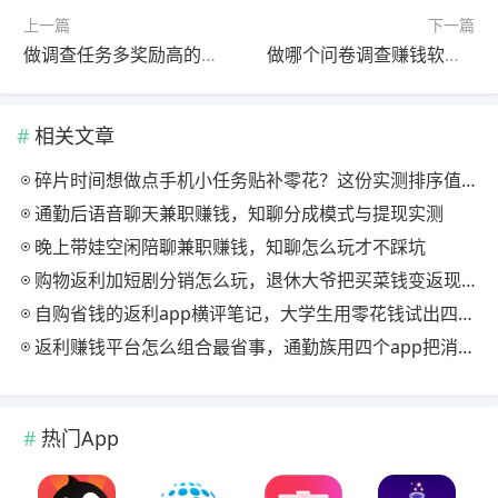
上一篇
下一篇
做调查任务多奖励高的赚钱平台，做这三个就行了
做哪个问卷调查赚钱软件好？推荐个最赚钱的给你
相关文章
碎片时间想做点手机小任务贴补零花？这份实测排序值得先看
通勤后语音聊天兼职赚钱，知聊分成模式与提现实测
晚上带娃空闲陪聊兼职赚钱，知聊怎么玩才不踩坑
购物返利加短剧分销怎么玩，退休大爷把买菜钱变返现的慢节奏法
自购省钱的返利app横评笔记，大学生用零花钱试出四款能提现的
返利赚钱平台怎么组合最省事，通勤族用四个app把消费变现金流
热门App