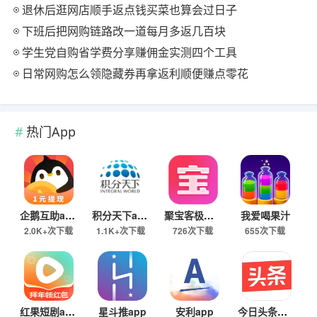
退休后逛网店顺手返点钱买菜也算会过日子
下班后把网购链路改一道每月多返几百块
学生党自购省学费分享赚佣金实测四个工具
日常网购怎么领隐藏券再拿返利顺便赚点零花
热门App
企鹅互助app
积分天下app
聚宝客极速版
我爱喝果汁
2.0K+次下载
1.1K+次下载
726次下载
655次下载
红果短剧app
星斗推app
安利app
今日头条极速版下载