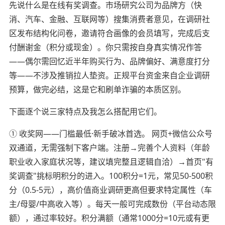
先说什么是在线有奖调查。市场研究公司为品牌方（快
消、汽车、金融、互联网等）搜集消费者意见，在调研社
区发布结构化问卷，邀请符合画像的会员填写，完成后支
付酬谢金（积分或现金）。你只需按自身真实情况作答
——偶尔需回忆近半年购买行为、品牌偏好、满意度打分
等——不涉及推销拉人垫资。正规平台资金来自企业调研
预算，做完必结，这是它和刷单诈骗的本质区别。
下面逐个说三家特点及我怎么搭配用它们。
① 收奖网——门槛最低·新手破冰首选。 网页+微信公众号
双通道，无需强制下客户端。注册→完善个人资料（年龄
职业收入家庭状况等，建议填完整且逻辑自洽）→首页"有
奖调查"挑标明积分的进入。100积分=1元，常见50-500积
分（0.5-5元），高价值商业调研更高但要求特定属性（车
主/母婴/中高收入等）。每天一般可完成数份（平台动态限
额），通过率较好。积分满额（通常1000分=10元或有更