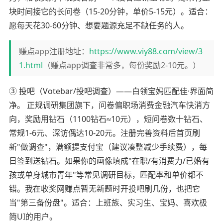
块时间接它的长问卷（15-20分钟，单价5-15元）。适合：
愿每天花30-60分钟、想要题源充足不缺任务的人。
赚点app注册地址：
https://www.viy88.com/view/3
1.html
（赚点app调查非常多，每份奖励2-10元。）
③ 投吧（Votebar/投吧调查）——白领宝妈匹配佳·界面简
净。 正规调研集团旗下，问卷偏职场消费金融汽车快消方
向，奖励用钻石（1100钻石≈10元），短问卷数十钻石、
常规1-6元、深访偶达10-20元。注册完善资料后首页刷
新"做调查"，满额提支付宝（建议凑整减少手续费），每
日签到送钻石。如果你的画像填成"在职/有消费力/已婚有
孩或单身城市青年"等常见调研目标，匹配率和单价都不
错。我在收奖网赚点暂无新题时开投吧刷几份，也把它
当"第三备份盘"。适合：上班族、实习生、宝妈、喜欢极
简UI的用户。