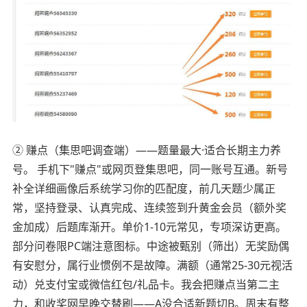
② 赚点（集思吧调查端）——题量最大·适合长期主力养
号。 手机下"赚点"或网页登集思吧，同一账号互通。新号
补全详细画像后系统学习你的匹配度，前几天题少属正
常，坚持登录、认真完成、连续签到升黄金会员（额外奖
金加成）后题库渐开。单价1-10元常见，专项深访更高。
部分问卷限PC端注意图标。中途被甄别（筛出）无奖励偶
有安慰分，属行业惯例不是故障。满额（通常25-30元视活
动）兑支付宝或微信红包/礼品卡。我会把赚点当第二主
力，和收奖网早晚交替刷——A没合适新题切B。周末有整