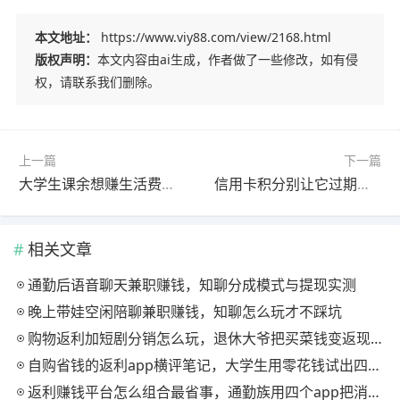
本文地址：
https://www.viy88.com/view/2168.html
版权声明：
本文内容由ai生成，作者做了一些修改，如有侵
权，请联系我们删除。
上一篇
下一篇
大学生课余想赚生活费？三个有奖调查平台填问卷真实收入与避坑指南
信用卡积分别让它过期清零，用积分天下把沉睡积分换成现金并推广赚佣金
相关文章
通勤后语音聊天兼职赚钱，知聊分成模式与提现实测
晚上带娃空闲陪聊兼职赚钱，知聊怎么玩才不踩坑
购物返利加短剧分销怎么玩，退休大爷把买菜钱变返现的慢节奏法
自购省钱的返利app横评笔记，大学生用零花钱试出四款能提现的
返利赚钱平台怎么组合最省事，通勤族用四个app把消费变现金流