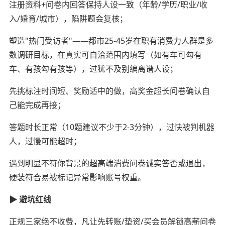
注册资料+问卷内回答保持人设一致（年龄/学历/职业/收
入/婚育/城市），陷阱题会复核；
塑造"热门受访者"——都市25-45岁在职有消费力人群是多
数调研目标，在真实可自洽范围内填写（如有车可勾有
车、有孩勾有孩等），过犹不及别编离谱人设；
先挑标注时间短、奖励适中的做，高奖金超长问卷确认自
己能完成再接；
答题时长正常（10题建议不少于2-3分钟），过快被判机器
人，过慢可能超时；
遇到明显不符你背景的超高端消费问卷诚实答否或退出，
硬装符合易被标记异常影响账号权重。
▶ 避坑红线
正规三家绝不收费，凡让先转账/垫资/买会员解锁高薪问卷