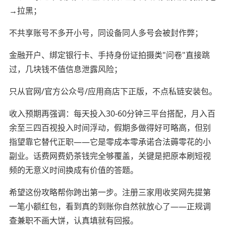
→拉黑；
不共享账号不多开小号，同设备同人多号会被封作弊；
金融开户、绑定银行卡、手持身份证拍摄类"问卷"直接跳
过，几块钱不值信息泄露风险；
只从官网/官方公众号/应用商店下正版，不点私链安装包。
收入预期再强调：每天投入30-60分钟三平台搭配，月入百
余至三四百视投入时间浮动，假期多做得好可略高，但别
指望靠它替代正职——它是零成本零承诺合法薅零花的小
副业。话费网费奶茶钱完全够覆盖，关键是把原本刷短视
频的无意义时间换成有价值的答题。
希望这份攻略帮你跨出第一步。注册三家用收奖网先提第
一笔小额红包，看到真的到账你自然就放心了——正规调
查兼职不画大饼，认真填就有回报。