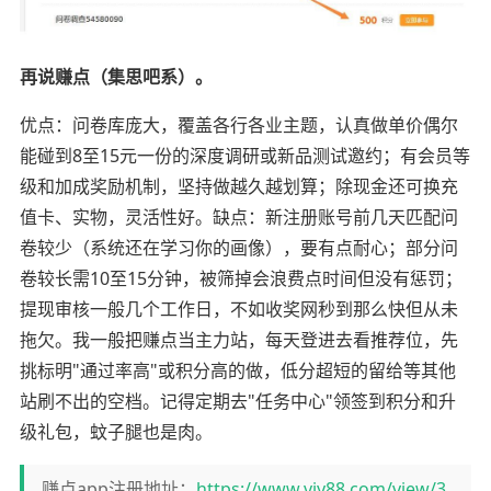
再说赚点（集思吧系）。
优点：问卷库庞大，覆盖各行各业主题，认真做单价偶尔
能碰到8至15元一份的深度调研或新品测试邀约；有会员等
级和加成奖励机制，坚持做越久越划算；除现金还可换充
值卡、实物，灵活性好。缺点：新注册账号前几天匹配问
卷较少（系统还在学习你的画像），要有点耐心；部分问
卷较长需10至15分钟，被筛掉会浪费点时间但没有惩罚；
提现审核一般几个工作日，不如收奖网秒到那么快但从未
拖欠。我一般把赚点当主力站，每天登进去看推荐位，先
挑标明"通过率高"或积分高的做，低分超短的留给等其他
站刷不出的空档。记得定期去"任务中心"领签到积分和升
级礼包，蚊子腿也是肉。
赚点app注册地址：
https://www.viy88.com/view/3