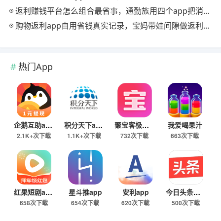
返利赚钱平台怎么组合最省事，通勤族用四个app把消费变现金流
购物返利app自用省钱真实记录，宝妈带娃间隙做返利赚钱的日常
热门App
企鹅互助app
积分天下app
聚宝客极速版
我爱喝果汁
2.1K+次下载
1.1K+次下载
732次下载
663次下载
红果短剧app
星斗推app
安利app
今日头条极速版下载
658次下载
654次下载
620次下载
500次下载