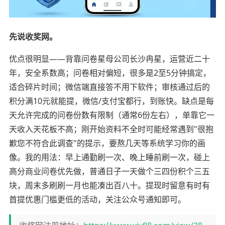
先说收奖网。
优点很明显——背靠问卷星母公司长沙冉星，运营近二十
年，安全系数高；问卷相对偏短，很多是2至5分钟搞定，
适合碎片时间；微信端直接答不用下软件；审核通过后的
积分满10元就能提，微信/支付宝都行，到账快。缺点是每
天允许完成的问卷份数有限制（通常6份左右），单靠它一
天收入天花板不高；刚开始资料不全时可能经常遇到"很抱
歉您不符合此调查"的提示，要熬几天等系统学习你的画
像。我的用法：早上通勤刷一次、晚上睡前刷一次，碰上
高分商业问卷优先做，普通日子一天做个三四份积个三五
块，周末多刷刷一月也能凑出百八十。提现时留意有时有
首提优惠门槛更低的活动，关注公众号通知即可。