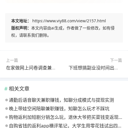
本文地址：
https://www.viy88.com/view/2157.html
版权声明：
本文内容由ai生成，作者做了一些修改，如有侵
权，请联系我们删除。
上一篇
下一篇
在家做网上问卷调查兼职怎么入手？三个正规调查社区新手完整操作攻略
下班想搞副业没时间出门？用手机填调查问卷赚外快三个平台亲测稳拿钱
相关文章
通勤后语音聊天兼职赚钱，知聊分成模式与提现实测
晚上带娃空闲陪聊兼职赚钱，知聊怎么玩才不踩坑
购物返利加短剧分销怎么玩，退休大爷把买菜钱变返现的慢节奏法
自购省钱的返利app横评笔记，大学生用零花钱试出四款能提现的