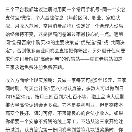
三个平台我都建议注册时用同一个常用手机号+同一个实名
支付宝/微信，个人基础信息（年龄区间、职业、家庭状
况、月收入范围、常用消费品牌）设定好一个合理人设后
始终保持不变，这是提高问卷通过率最核心的一点。遇到
问"您是否家中购买XX的主要决策者"优先选"是"或"共同决
定"，否则很多商业问卷会直接把你筛出。另外避开任何要
求你先付费解锁"高级问卷"的假冒站——真正老牌站如这
三家永远免费注册免费答题。
收入方面给个现实预期：只做一家每天可能5至15元，三家
同时刷、每天合计花1至2小时认真答，多数人可以做到日
均15至30元，按月三四百到六七百不等，碰上品牌大促期
推大量高价调研会更多点。它不是暴利副业，但是零成本
高安全性好、随时可停、不违背良心的合法小收入。如果
你想要一个安静不折腾的线上零工，不妨从这三家开始注
册试试，认真答完第一份问卷拿到首笔几块钱奖励时，你