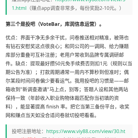
1.html
（赚点app调查非常多，每份奖励2-10元。）
第三个是投吧（VoteBar，库润信息运营）。
优点：界面干净无多余干扰，问卷推送相对精准，被筛也
有钻石安慰奖这点很良心；和同公司的一调网、给力赚题
库部分重叠可互补注册；老用户常收到品牌专属调研邮
件。缺点：提现最好攒50元免手续费否则扣1元（规则以当
期公告为准）；打款周期通常一周内不算秒到但准时；偶
尔某段时间问卷偏少要看运气。我用投吧的习惯是——邮
箱收到"新调查邀请"马上点，别等；答题人设和其他两站
保持一致（年龄收入职业购物体裁匹配你当初填的资
料），能显著提高 finish 率。把它当第三备份平台，收奖
网和赚点当天如没合适问卷就切投吧看看。
投吧注册地址：
https://www.viy88.com/view/30.ht